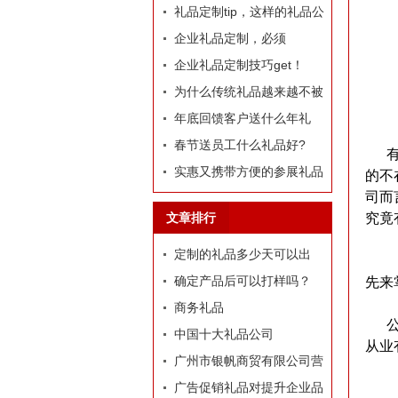
定制礼品？
礼品定制tip，这样的礼品公
司我才爱！
企业礼品定制，必须
有“里”、有“面”
企业礼品定制技巧get！
为什么传统礼品越来越不被
选择了
年底回馈客户送什么年礼
好?
春节送员工什么礼品好?
有的
实惠又携带方便的参展礼品
的不
司而
有什么？
文章排行
究竟
定制的礼品多少天可以出
货？
确定产品后可以打样吗？
先来
商务礼品
公司
中国十大礼品公司
从业
广州市银帆商贸有限公司营
业执照
广告促销礼品对提升企业品