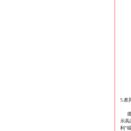
5.差
搭建
示高
利”