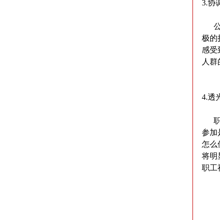
3.
公司
极的
感受
人群
4.透
职工
参加
怎么
将明
职工