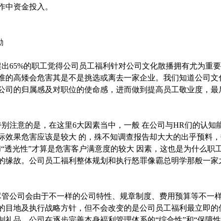
作中资金投入。
励
65%的职工觉得公司员工福利针对公司文化散播拥有尤为重要
准的高矮会危害其是不是挑选或离去一家企业。我们知道公司文
公司的归属感及对职位的使命感，进而做到提高员工敬业度，最
注意的是，在这里6大因素当中，一般 在公司与HR们的认知能
际效果危害应该是较大 的，殊不知调查报告却大大的出乎预料，
和“透光性”才算是危害客户满意度的较大 因素，这也是为什么
的缘故。公司员工福利整体规划和执行怒罪像霸总明学那般一家
公司会由于不一样的公司特性、规章制度、费用预算等不一样
的目地及执行战略方针，但不会改变的是公司员工福利最立即的
制礼品。公司在逐步完善本身褔利管理体系的“综合性”和“保障性住