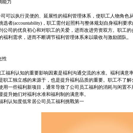
协调能力
可以执行灵便的、延展性的褔利管理体系，使职工人物角色从处于被动的
挑选者(accountability)，职工需付起照料与整体规划自身
到公司的优良初心和对职工的关爱，进而改进劳资双方。职工的
的褔利需求，进而不断调节褔利管理体系来以吸收与激励团队。
光性
福利认知的重要影响因素是褔利沟通交流的水准。褔利满意率
是职工独立感的来源于，也是提升褔利品质的重要。职工不了解
使用一些褔利新项目，通常导致了公司员工福利的消耗与闲置不
显提升她们对褔利水准和福利制的满意率。
福利认知度低常居公司员工福利挑戰第一