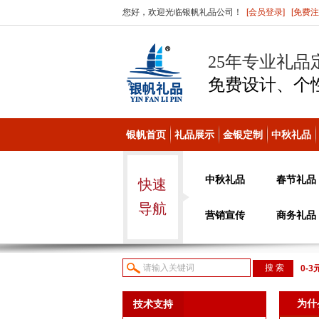
您好，欢迎光临银帆礼品公司！
[会员登录]
[免费注
25年专业礼品
免费设计、个
银帆首页
礼品展示
金银定制
中秋礼品
中秋礼品
春节礼品
快速
导航
营销宣传
商务礼品
0-3
议或
为什
技术支持