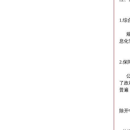
1.综
规定
息化
2.
公司
了政
普遍
除开