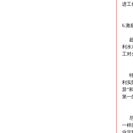
进工
6.激
超出
利水
工对
特别
利实
异”
第一
尽管
一样
业定