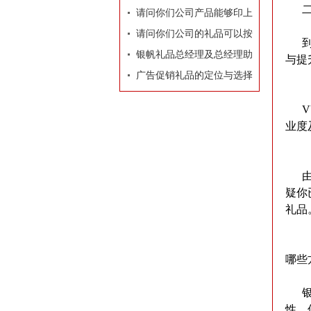
二十
牌有着莫大的作用
请问你们公司产品能够印上
我们公司的LOGO和广告
请问你们公司的礼品可以按
到二
吗？
照我们的要求和构思专门设
银帆礼品总经理及总经理助
与提
计订做吗？
理名片
广告促销礼品的定位与选择
VU
业度
由此
疑你
礼品
哪些
银帆
性、