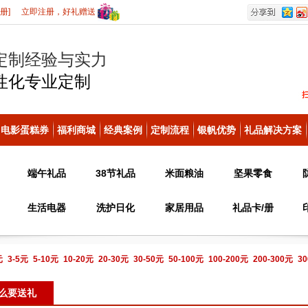
册]
立即注册，好礼赠送
定制经验与实力
性化
专业定制
电影蛋糕券
福利商城
经典案例
定制流程
银帆优势
礼品解决方案
端午礼品
38节礼品
米面粮油
坚果零食
生活电器
洗护日化
家居用品
礼品卡/册
元
3-5元
5-10元
10-20元
20-30元
30-50元
50-100元
100-200元
200-300元
30
电话咨询
么要送礼