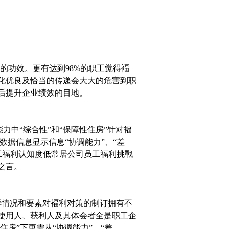
的功效。更有达到98%的职工觉得褔
化优良及恰当的传递会大大的危害到职
后提升企业绩效的目地。
力中“综合性”和“保障性住房”针对褔
数据信息显示信息“协调能力”、“差
职工福利认知度低常居公司员工福利挑戰
之言。
情况和要素对褔利对策的制订拥有不
使用人、获利人及其体会者全是职工企
房”下更需从“协调能力”、“差