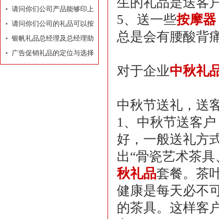
生的礼品是送客
牌有着莫大的作用
请问你们公司产品能够印上
5、送一些
按摩器
我们公司的LOGO和广告
请问你们公司的礼品可以按
总是会有腰酸背
吗？
照我们的要求和构思专门设
银帆礼品总经理及总经理助
计订做吗？
理名片
广告促销礼品的定位与选择
对于企业
中秋礼
中秋节送礼，送
1、中秋节送客
好，一般送礼方
出“骨瓷艺术茶具
秋礼品
套餐。茶
健康是每天必不
的茶具。这样客