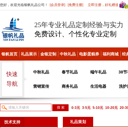
您好，欢迎光临银帆礼品公司！
[会员登录]
[免费注册]
立即注册，好礼赠送
25年专业礼品定制经验与实力
免费设计、个性化
专业定制
银帆首页
礼品展示
金银定制
中秋礼品
电影蛋糕券
福利商城
经
中秋礼品
春节礼品
端午礼品
38
快速
导航
营销宣传
商务礼品
生活电器
洗护
0-3元
3-5元
5-10元
10-20元
20-
议或电话咨询
礼品策划
技术支持