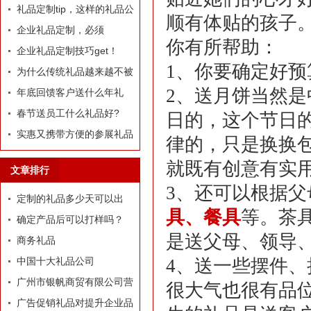
定制礼品？
礼品定制tip，这样的礼品公
顺有体贴的孩子
司我才爱！
企业礼品定制，必须
你有所帮助：
有“里”、有“面”
企业礼品定制技巧get！
1、你要确定好
为什么传统礼品越来越不被
2、送月饼当然
选择了
年底回馈客户送什么年礼
好?
春节送员工什么礼品好?
日的，这个节日
实惠又携带方便的参展礼品
律的，只是换换
有什么？
就既有创意有实
文章排行
3、还可以根据
定制的礼品多少天可以出
具
、
餐具
等。茶
货？
确定产品后可以打样吗？
是送父母、领导
商务礼品
中国十大礼品公司
4、送一些摆件、
广州市银帆商贸有限公司营
很大气也很有品
业执照
广告促销礼品对提升企业品