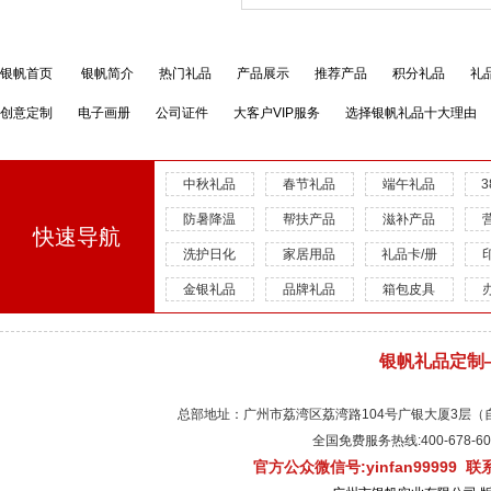
银帆首页
银帆简介
热门礼品
产品展示
推荐产品
积分礼品
礼
创意定制
电子画册
公司证件
大客户VIP服务
选择银帆礼品十大理由
中秋礼品
春节礼品
端午礼品
防暑降温
帮扶产品
滋补产品
快速导航
洗护日化
家居用品
礼品卡/册
金银礼品
品牌礼品
箱包皮具
银帆礼品定制
总部地址：广州市荔湾区荔湾路104号广银大厦3层（自有物
全国免费服务热线:400-678-
官方公众微信号:yinfan99999 