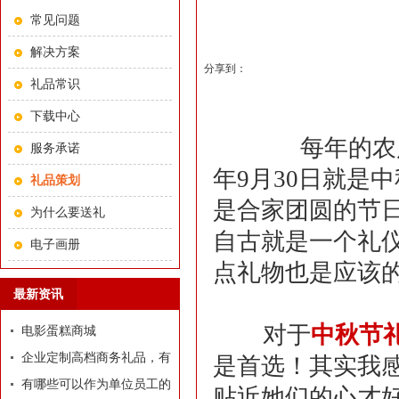
常见问题
解决方案
分享到：
礼品常识
下载中心
每年的农历八
服务承诺
年9月30日就是
礼品策划
是合家团圆的节
为什么要送礼
自古就是一个礼
电子画册
点礼物也是应该
最新资讯
对于
中秋节
电影蛋糕商城
企业定制高档商务礼品，有
是首选！其实我
哪些推荐？
有哪些可以作为单位员工的
贴近她们的心才