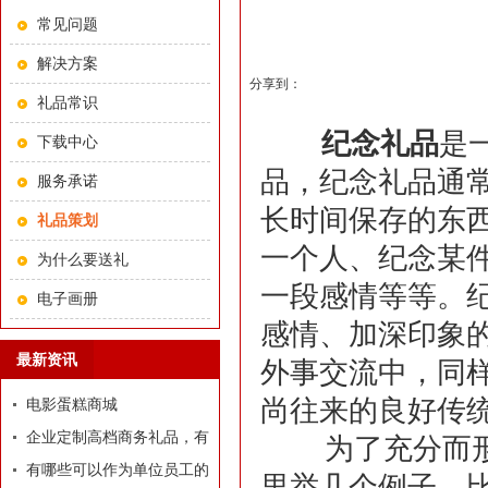
常见问题
解决方案
分享到：
礼品常识
纪念礼品
是
下载中心
品，纪念礼品通
服务承诺
长时间保存的东
礼品策划
一个人、纪念某
为什么要送礼
一段感情等等。
电子画册
感情、加深印象
最新资讯
外事交流中，同
尚往来的良好传
电影蛋糕商城
企业定制高档商务礼品，有
为了充分而形象
哪些推荐？
有哪些可以作为单位员工的
里举几个例子，