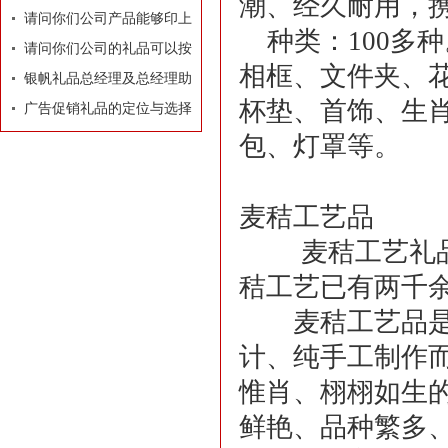
潮、经久耐用，
牌有着莫大的作用
请问你们公司产品能够印上
种类：
100
多种
我们公司的LOGO和广告
请问你们公司的礼品可以按
相框、文件夹、
吗？
照我们的要求和构思专门设
银帆礼品总经理及总经理助
杯垫、首饰、生
计订做吗？
理名片
广告促销礼品的定位与选择
包、灯罩等。
麦秸工艺品
麦秸工艺礼品是
秸工艺已有两千
麦秸工艺品是以
计、纯手工制作
惟肖、栩栩如生
鲜艳、品种繁多