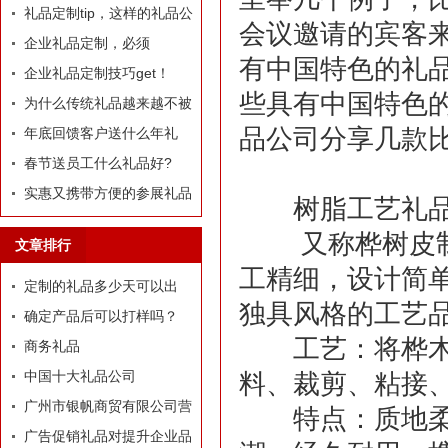
定制礼品？
礼品定制tip，这样的礼品公
会议邀请的宾客
司我才爱！
企业礼品定制，必须
有中国特色的礼
有“里”、有“面”
企业礼品定制技巧get！
些具有中国特色
为什么传统礼品越来越不被
品公司分享几款
选择了
年底回馈客户送什么年礼
好?
春节送员工什么礼品好?
实惠又携带方便的参展礼品
树脂工艺礼
有什么？
又称桦树皮制品
文章排行
工精细，设计简
定制的礼品多少天可以出
独具风格的工艺
货？
确定产品后可以打样吗？
工艺：将桦木切
商务礼品
中国十大礼品公司
料、裁剪、粘接
广州市银帆商贸有限公司营
特点：质地柔韧
业执照
广告促销礼品对提升企业品