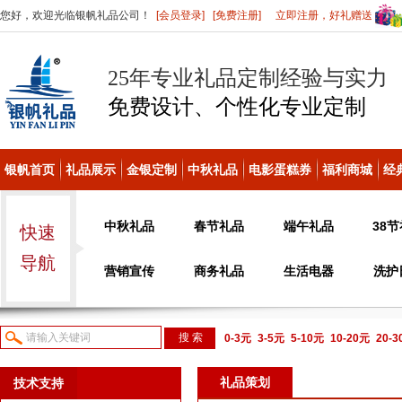
您好，欢迎光临银帆礼品公司！
[会员登录]
[免费注册]
立即注册，好礼赠送
25年专业礼品定制经验与实力
免费设计、个性化
专业定制
银帆首页
礼品展示
金银定制
中秋礼品
电影蛋糕券
福利商城
经
中秋礼品
春节礼品
端午礼品
38
快速
导航
营销宣传
商务礼品
生活电器
洗护
0-3元
3-5元
5-10元
10-20元
20-
议或电话咨询
礼品策划
技术支持