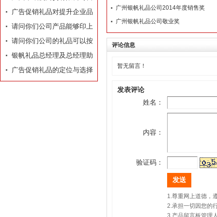
广州银帆礼品公司2014年度销售奖
业执照
广告促销礼品对提升企业品
广州银帆礼品公司敬业奖
牌有着莫大的作用
请问你们公司产品能够印上
我们公司的LOGO和广告
请问你们公司的礼品可以按
评论信息
吗？
照我们的要求和构思专门设
银帆礼品总经理及总经理助
暂无留言！
计订做吗？
理名片
广告促销礼品的定位与选择
发表评论
姓名：
内容：
验证码：
1.尊重网上道德
2.承担一切因您
3.产品留言板管