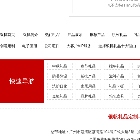
4.不支持HTML
银帆首页
银帆简介
热门礼品
产品展示
推荐产品
积分礼品
礼
创意定制
电子画册
公司证件
大客户VIP服务
选择银帆礼品十大理由
中秋礼品
春节礼品
端午礼品
防暑降温
帮扶产品
滋补产品
快速导航
洗护日化
家居用品
礼品卡/册
金银礼品
品牌礼品
箱包皮具
银帆礼品定制
总部地址：广州市荔湾区荔湾路104号广银大厦3层（自有物
全国免费服务热线:400-678-