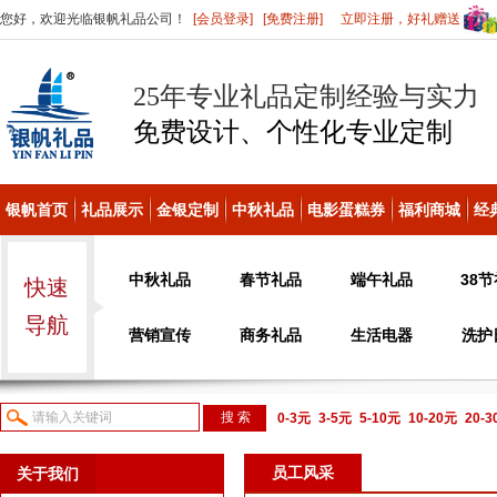
您好，欢迎光临银帆礼品公司！
[会员登录]
[免费注册]
立即注册，好礼赠送
25年专业礼品定制经验与实力
免费设计、个性化
专业定制
银帆首页
礼品展示
金银定制
中秋礼品
电影蛋糕券
福利商城
经
中秋礼品
春节礼品
端午礼品
38
快速
导航
营销宣传
商务礼品
生活电器
洗护
0-3元
3-5元
5-10元
10-20元
20-
议或电话咨询
员工风采
关于我们