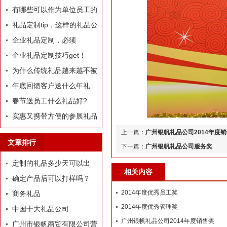
哪些推荐？
有哪些可以作为单位员工的
定制礼品？
礼品定制tip，这样的礼品公
司我才爱！
企业礼品定制，必须
有“里”、有“面”
企业礼品定制技巧get！
为什么传统礼品越来越不被
选择了
年底回馈客户送什么年礼
好?
春节送员工什么礼品好?
实惠又携带方便的参展礼品
有什么？
上一篇：
广州银帆礼品公司2014年度
文章排行
下一篇：
广州银帆礼品公司服务奖
定制的礼品多少天可以出
相关内容
货？
确定产品后可以打样吗？
2014年度优秀员工奖
商务礼品
2014年度优秀管理奖
中国十大礼品公司
广州银帆礼品公司2014年度销售奖
广州市银帆商贸有限公司营