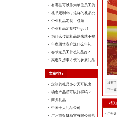
哪些推荐？
有哪些可以作为单位员工的
定制礼品？
礼品定制tip，这样的礼品公
司我才爱！
企业礼品定制，必须
有“里”、有“面”
企业礼品定制技巧get！
为什么传统礼品越来越不被
选择了
年底回馈客户送什么年礼
好?
春节送员工什么礼品好?
实惠又携带方便的参展礼品
有什么？
文章排行
没有了
定制的礼品多少天可以出
下一篇
货？
确定产品后可以打样吗？
商务礼品
相关
中国十大礼品公司
广州银
广州市银帆商贸有限公司营