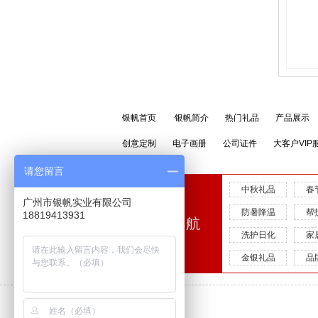
银帆首页
银帆简介
热门礼品
产品展示
创意定制
电子画册
公司证件
大客户VIP
请您留言
中秋礼品
春
广州市银帆实业有限公司
防暑降温
帮
18819413931
快速导航
洗护日化
家
金银礼品
品