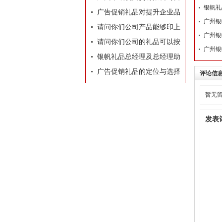
银帆礼
业执照
广告促销礼品对提升企业品
广州银
牌有着莫大的作用
请问你们公司产品能够印上
广州银
我们公司的LOGO和广告
请问你们公司的礼品可以按
广州银
吗？
照我们的要求和构思专门设
银帆礼品总经理及总经理助
计订做吗？
理名片
广告促销礼品的定位与选择
评论信
暂无
发表