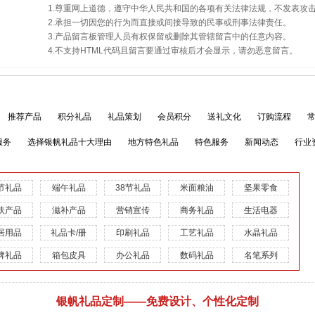
1.尊重网上道德，遵守中华人民共和国的各项有关法律法规，不发表攻
2.承担一切因您的行为而直接或间接导致的民事或刑事法律责任。
3.产品留言板管理人员有权保留或删除其管辖留言中的任意内容。
4.不支持HTML代码且留言要通过审核后才会显示，请勿恶意留言。
推荐产品
积分礼品
礼品策划
会员积分
送礼文化
订购流程
服务
选择银帆礼品十大理由
地方特色礼品
特色服务
新闻动态
行业
节礼品
端午礼品
38节礼品
米面粮油
坚果零食
扶产品
滋补产品
营销宣传
商务礼品
生活电器
居用品
礼品卡/册
印刷礼品
工艺礼品
水晶礼品
牌礼品
箱包皮具
办公礼品
数码礼品
名笔系列
银帆礼品定制——免费设计、个性化定制