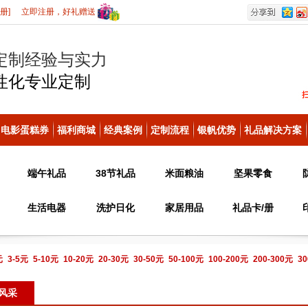
册]
立即注册，好礼赠送
定制经验与实力
性化
专业定制
电影蛋糕券
福利商城
经典案例
定制流程
银帆优势
礼品解决方案
端午礼品
38节礼品
米面粮油
坚果零食
生活电器
洗护日化
家居用品
礼品卡/册
元
3-5元
5-10元
10-20元
20-30元
30-50元
50-100元
100-200元
200-300元
30
电话咨询
风采