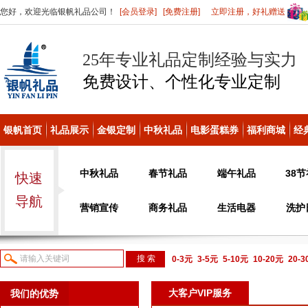
您好，欢迎光临银帆礼品公司！
[会员登录]
[免费注册]
立即注册，好礼赠送
25年专业礼品定制经验与实力
免费设计、个性化
专业定制
银帆首页
礼品展示
金银定制
中秋礼品
电影蛋糕券
福利商城
经
中秋礼品
春节礼品
端午礼品
38
快速
导航
营销宣传
商务礼品
生活电器
洗护
0-3元
3-5元
5-10元
10-20元
20-
议或电话咨询
大客户VIP服务
我们的优势