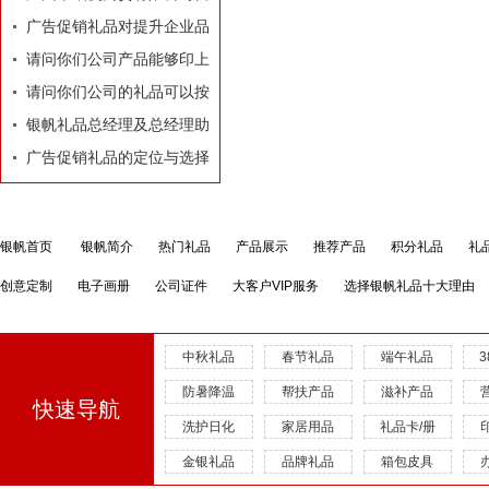
业执照
广告促销礼品对提升企业品
牌有着莫大的作用
请问你们公司产品能够印上
我们公司的LOGO和广告
请问你们公司的礼品可以按
吗？
照我们的要求和构思专门设
银帆礼品总经理及总经理助
计订做吗？
理名片
广告促销礼品的定位与选择
银帆首页
银帆简介
热门礼品
产品展示
推荐产品
积分礼品
礼
创意定制
电子画册
公司证件
大客户VIP服务
选择银帆礼品十大理由
中秋礼品
春节礼品
端午礼品
防暑降温
帮扶产品
滋补产品
快速导航
洗护日化
家居用品
礼品卡/册
金银礼品
品牌礼品
箱包皮具