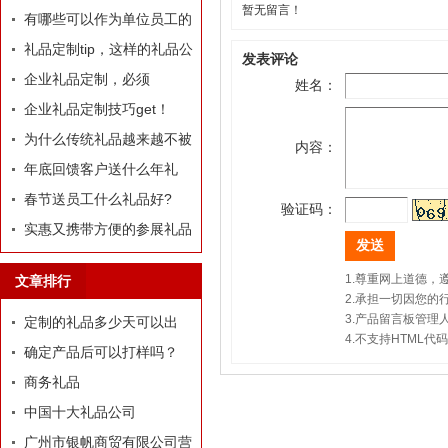
暂无留言！
哪些推荐？
有哪些可以作为单位员工的
定制礼品？
礼品定制tip，这样的礼品公
发表评论
司我才爱！
企业礼品定制，必须
姓名：
有“里”、有“面”
企业礼品定制技巧get！
为什么传统礼品越来越不被
内容：
选择了
年底回馈客户送什么年礼
好?
春节送员工什么礼品好?
验证码：
实惠又携带方便的参展礼品
有什么？
1.尊重网上道德
文章排行
2.承担一切因您
3.产品留言板管
定制的礼品多少天可以出
4.不支持HTML
货？
确定产品后可以打样吗？
商务礼品
中国十大礼品公司
广州市银帆商贸有限公司营