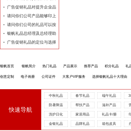
业执照
广告促销礼品对提升企业品
牌有着莫大的作用
请问你们公司产品能够印上
我们公司的LOGO和广告
请问你们公司的礼品可以按
吗？
照我们的要求和构思专门设
银帆礼品总经理及总经理助
计订做吗？
理名片
广告促销礼品的定位与选择
银帆首页
银帆简介
热门礼品
产品展示
推荐产品
积分礼品
礼
创意定制
电子画册
公司证件
大客户VIP服务
选择银帆礼品十大理由
中秋礼品
春节礼品
端午礼品
防暑降温
帮扶产品
滋补产品
快速导航
洗护日化
家居用品
礼品卡/册
金银礼品
品牌礼品
箱包皮具