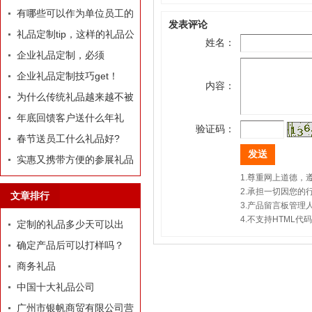
哪些推荐？
有哪些可以作为单位员工的
发表评论
定制礼品？
礼品定制tip，这样的礼品公
姓名：
司我才爱！
企业礼品定制，必须
有“里”、有“面”
企业礼品定制技巧get！
内容：
为什么传统礼品越来越不被
选择了
年底回馈客户送什么年礼
验证码：
好?
春节送员工什么礼品好?
实惠又携带方便的参展礼品
1.尊重网上道德
有什么？
2.承担一切因您
文章排行
3.产品留言板管
4.不支持HTML
定制的礼品多少天可以出
货？
确定产品后可以打样吗？
商务礼品
中国十大礼品公司
广州市银帆商贸有限公司营