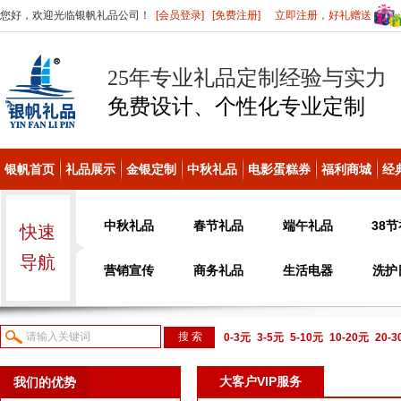
您好，欢迎光临银帆礼品公司！
[会员登录]
[免费注册]
立即注册，好礼赠送
25年专业礼品定制经验与实力
免费设计、个性化
专业定制
银帆首页
礼品展示
金银定制
中秋礼品
电影蛋糕券
福利商城
经
中秋礼品
春节礼品
端午礼品
38
快速
导航
营销宣传
商务礼品
生活电器
洗护
0-3元
3-5元
5-10元
10-20元
20-
议或电话咨询
大客户VIP服务
我们的优势