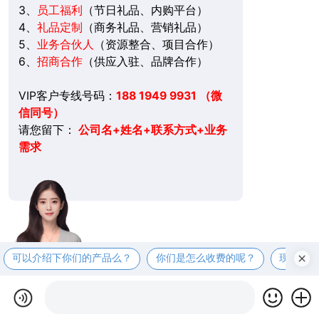
3、
员工福利
（节日礼品、内购平台）
4、
礼品定制
（商务礼品、营销礼品）
5、
业务合伙人
（资源整合、项目合作）
6、
招商合作
（供应入驻、品牌合作）
VIP客户专线号码：
188 1949 9931 （微
信同号）
请您留下：
公司名+姓名+联系方式+业务
需求
可以介绍下你们的产品么？
你们是怎么收费的呢？
现在有