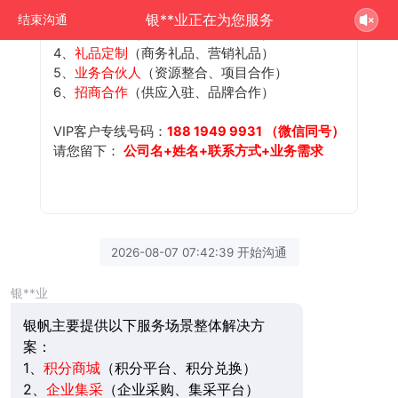
2、
企业集采
（企业采购、集采平台）
银**业正在为您服务
结束沟通
3、
员工福利
（节日礼品、内购平台）
4、
礼品定制
（商务礼品、营销礼品）
5、
业务合伙人
（资源整合、项目合作）
6、
招商合作
（供应入驻、品牌合作）
VIP客户专线号码：
188 1949 9931 （微信同号）
请您留下：
公司名+姓名+联系方式+业务需求
2026-08-07 07:42:39 开始沟通
银**业
银帆主要提供以下服务场景整体解决方
案：
1、
积分商城
（积分平台、积分兑换）
2、
企业集采
（企业采购、集采平台）