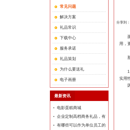
常见问题
解决方案
分享到
礼品常识
下载中心
用，
服务承诺
礼品策划
为什么要送礼
实用
电子画册
最新资讯
电影蛋糕商城
企业定制高档商务礼品，有
哪些推荐？
有哪些可以作为单位员工的