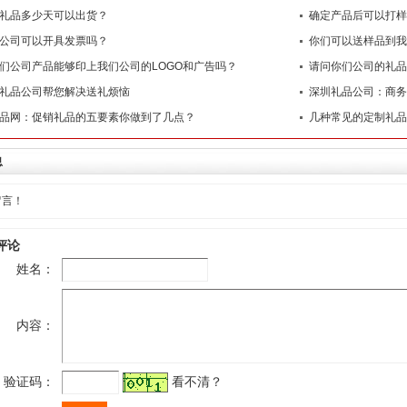
礼品多少天可以出货？
确定产品后可以打样
公司可以开具发票吗？
你们可以送样品到我
们公司产品能够印上我们公司的LOGO和广告吗？
请问你们公司的礼品
礼品公司帮您解决送礼烦恼
深圳礼品公司：商务
品网：促销礼品的五要素你做到了几点？
几种常见的定制礼品
息
留言！
评论
姓名：
内容：
验证码：
看不清？