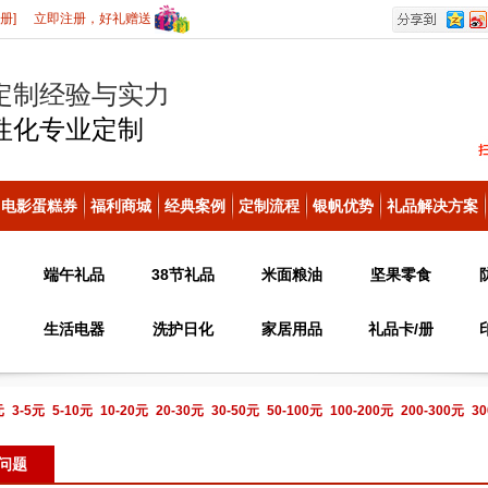
册]
立即注册，好礼赠送
定制经验与实力
性化
专业定制
电影蛋糕券
福利商城
经典案例
定制流程
银帆优势
礼品解决方案
端午礼品
38节礼品
米面粮油
坚果零食
生活电器
洗护日化
家居用品
礼品卡/册
元
3-5元
5-10元
10-20元
20-30元
30-50元
50-100元
100-200元
200-300元
30
电话咨询
问题