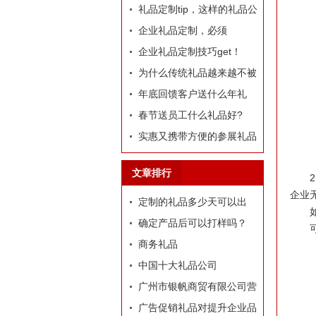
定制礼品？
礼品定制tip，这样的礼品公
司我才爱！
企业礼品定制，必须
有“里”、有“面”
企业礼品定制技巧get！
为什么传统礼品越来越不被
选择了
年底回馈客户送什么年礼
好?
春节送员工什么礼品好?
实惠又携带方便的参展礼品
有什么？
文章排行
企业
定制的礼品多少天可以出
货？
确定产品后可以打样吗？
商务礼品
中国十大礼品公司
广州市银帆商贸有限公司营
业执照
广告促销礼品对提升企业品