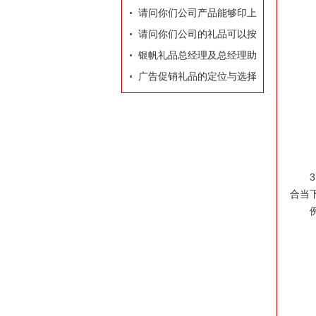
牌有着莫大的作用
请问你们公司产品能够印上
我们公司的LOGO和广告
请问你们公司的礼品可以按
吗？
照我们的要求和构思专门设
银帆礼品总经理及总经理助
计订做吗？
理名片
广告促销礼品的定位与选择
合当