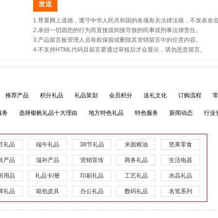
1.尊重网上道德，遵守中华人民共和国的各项有关法律法规，不发表攻
2.承担一切因您的行为而直接或间接导致的民事或刑事法律责任。
3.产品留言板管理人员有权保留或删除其管辖留言中的任意内容。
4.不支持HTML代码且留言要通过审核后才会显示，请勿恶意留言。
推荐产品
积分礼品
礼品策划
会员积分
送礼文化
订购流程
服务
选择银帆礼品十大理由
地方特色礼品
特色服务
新闻动态
行业
节礼品
端午礼品
38节礼品
米面粮油
坚果零食
扶产品
滋补产品
营销宣传
商务礼品
生活电器
居用品
礼品卡/册
印刷礼品
工艺礼品
水晶礼品
牌礼品
箱包皮具
办公礼品
数码礼品
名笔系列