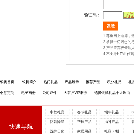
验证码：
1.尊重网上道德
2.承担一切因您
3.产品留言板管
4.不支持HTML
银帆首页
银帆简介
热门礼品
产品展示
推荐产品
积分礼品
礼
创意定制
电子画册
公司证件
大客户VIP服务
选择银帆礼品十大理由
中秋礼品
春节礼品
端午礼品
防暑降温
帮扶产品
滋补产品
快速导航
洗护日化
家居用品
礼品卡/册