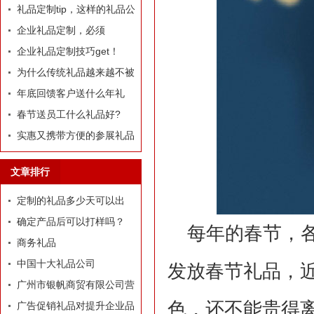
定制礼品？
礼品定制tip，这样的礼品公
司我才爱！
企业礼品定制，必须
有“里”、有“面”
企业礼品定制技巧get！
为什么传统礼品越来越不被
选择了
年底回馈客户送什么年礼
好?
春节送员工什么礼品好?
实惠又携带方便的参展礼品
有什么？
文章排行
定制的礼品多少天可以出
货？
确定产品后可以打样吗？
每年的春节，
商务礼品
中国十大礼品公司
发放春节礼品，
广州市银帆商贸有限公司营
色，还不能贵得
业执照
广告促销礼品对提升企业品