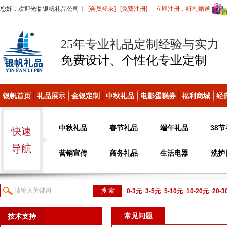
您好，欢迎光临银帆礼品公司！
[会员登录]
[免费注册]
立即注册，好礼赠送
25年专业礼品定制经验与实力
免费设计、个性化
专业定制
银帆首页
礼品展示
金银定制
中秋礼品
电影蛋糕券
福利商城
经
中秋礼品
春节礼品
端午礼品
38
快速
导航
营销宣传
商务礼品
生活电器
洗护
0-3元
3-5元
5-10元
10-20元
20-
议或电话咨询
常见问题
技术支持