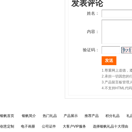
发表评论
姓名：
内容：
验证码：
1.尊重网上道德
2.承担一切因您
3.产品留言板管
4.不支持HTML
银帆首页
银帆简介
热门礼品
产品展示
推荐产品
积分礼品
礼
创意定制
电子画册
公司证件
大客户VIP服务
选择银帆礼品十大理由