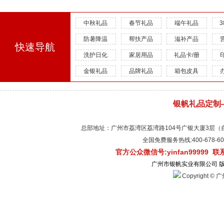
中秋礼品
春节礼品
端午礼品
防暑降温
帮扶产品
滋补产品
快速导航
洗护日化
家居用品
礼品卡/册
金银礼品
品牌礼品
箱包皮具
银帆礼品定制
总部地址：广州市荔湾区荔湾路104号广银大厦3层（自有物
全国免费服务热线:400-678-
官方公众微信号:yinfan99999 
广州市银帆实业有限公司 
Copyright