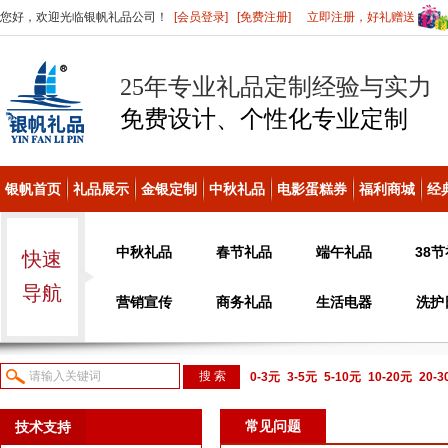
您好，欢迎光临银帆礼品公司！
[会员登录]
[免费注册]
立即注册，好礼赠送
25年专业礼品定制经验与实力
免费设计、个性化
专业定制
银帆首页
礼品展示
金银定制
中秋礼品
电影蛋糕券
福利商城
经
中秋礼品
春节礼品
端午礼品
38
快速
导航
营销宣传
商务礼品
生活电器
洗护
0-3元
3-5元
5-10元
10-20元
20-
议或电话咨询
常见问题
技术支持