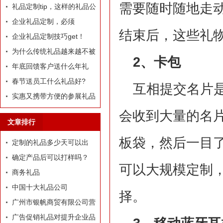
需要随时随地走
定制礼品？
礼品定制tip，这样的礼品公
司我才爱！
企业礼品定制，必须
结束后，这些礼
有“里”、有“面”
企业礼品定制技巧get！
为什么传统礼品越来越不被
2、卡包
选择了
年底回馈客户送什么年礼
好?
春节送员工什么礼品好?
互相提交名片
实惠又携带方便的参展礼品
有什么？
会收到大量的名
文章排行
板袋，然后一目
定制的礼品多少天可以出
货？
确定产品后可以打样吗？
可以大规模定制
商务礼品
中国十大礼品公司
择。
广州市银帆商贸有限公司营
业执照
广告促销礼品对提升企业品