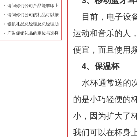
3、移动蓝牙耳
牌有着莫大的作用
请问你们公司产品能够印上
目前，电子设
我们公司的LOGO和广告
请问你们公司的礼品可以按
吗？
照我们的要求和构思专门设
银帆礼品总经理及总经理助
运动和音乐的人
计订做吗？
理名片
广告促销礼品的定位与选择
便宜，而且使用
4、保温杯
水杯通常送的
的是小巧轻便的
小，因为扩大了
我们可以在杯身