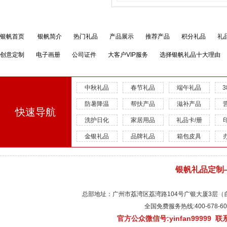
银帆首页
银帆简介
热门礼品
产品展示
推荐产品
积分礼品
礼
创意定制
电子画册
公司证件
大客户VIP服务
选择银帆礼品十大理由
中秋礼品
春节礼品
端午礼品
防暑降温
帮扶产品
滋补产品
快速导航
洗护日化
家居用品
礼品卡/册
金银礼品
品牌礼品
箱包皮具
银帆礼品定制
总部地址：广州市荔湾区荔湾路104号广银大厦3层（自有物
全国免费服务热线:400-678-
官方公众微信号:yinfan99999 