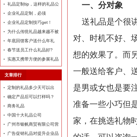
一、分对象
定制礼品？
礼品定制tip，这样的礼品公
司我才爱！
企业礼品定制，必须
送礼品是个很
有“里”、有“面”
企业礼品定制技巧get！
为什么传统礼品越来越不被
对、时机不好、
选择了
年底回馈客户送什么年礼
好?
春节送员工什么礼品好?
想的效果了。而
实惠又携带方便的参展礼品
有什么？
一般送给客户、
文章排行
是男或女也是要
定制的礼品多少天可以出
货？
确定产品后可以打样吗？
准备一些小巧但
商务礼品
中国十大礼品公司
家，在挑选礼物
广州市银帆商贸有限公司营
业执照
广告促销礼品对提升企业品