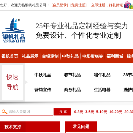
您好，欢迎光临银帆礼品公司！
[会员登录]
[免费注册]
立即注册，好礼赠送
25年专业礼品定制经验与实力
免费设计、个性化
专业定制
银帆首页
礼品展示
金银定制
中秋礼品
电影蛋糕券
福利商城
经
中秋礼品
春节礼品
端午礼品
38
快速
导航
营销宣传
商务礼品
生活电器
洗护
0-3元
3-5元
5-10元
10-20元
20-
议或电话咨询
常见问题
技术支持