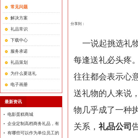
常见问题
解决方案
分享到：
礼品常识
下载中心
一说起挑选礼
服务承诺
每逢送礼必头疼
礼品策划
为什么要送礼
往往都会表示心
电子画册
送礼物的人来说
最新资讯
物几乎成了一种
电影蛋糕商城
企业定制高档商务礼品，有
关系，
礼品公司
哪些推荐？
有哪些可以作为单位员工的