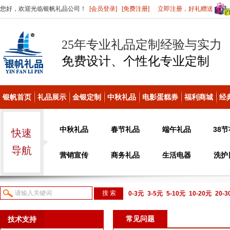
您好，欢迎光临银帆礼品公司！
[会员登录]
[免费注册]
立即注册，好礼赠送
25年专业礼品定制经验与实力
免费设计、个性化
专业定制
银帆首页
礼品展示
金银定制
中秋礼品
电影蛋糕券
福利商城
经
中秋礼品
春节礼品
端午礼品
38
快速
导航
营销宣传
商务礼品
生活电器
洗护
0-3元
3-5元
5-10元
10-20元
20-
议或电话咨询
常见问题
技术支持