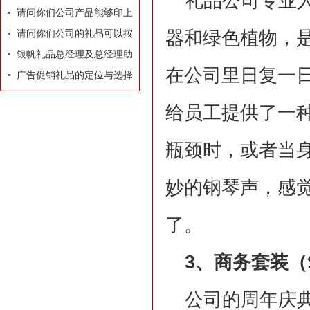
礼品公司专业
牌有着莫大的作用
请问你们公司产品能够印上
器和绿色植物，
我们公司的LOGO和广告
请问你们公司的礼品可以按
吗？
照我们的要求和构思专门设
银帆礼品总经理及总经理助
在公司里日复一
计订做吗？
理名片
广告促销礼品的定位与选择
给员工提供了一
瓶颈时，或者当
妙的钢琴声，感
了。
3、商务套装（
公司的周年庆