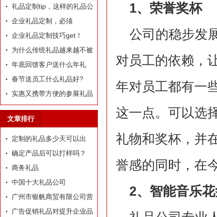
1、荣誉奖杯
定制礼品？
礼品定制tip，这样的礼品公
司我才爱！
企业礼品定制，必须
公司的稳步发
有“里”、有“面”
企业礼品定制技巧get！
为什么传统礼品越来越不被
对员工的依赖，
选择了
年底回馈客户送什么年礼
好?
春节送员工什么礼品好?
年对员工都有一
实惠又携带方便的参展礼品
有什么？
这一点。可以选
文章排行
礼物和奖杯，并
定制的礼品多少天可以出
货？
确定产品后可以打样吗？
誉感的同时，在
商务礼品
中国十大礼品公司
2、智能音乐花
广州市银帆商贸有限公司营
业执照
广告促销礼品对提升企业品