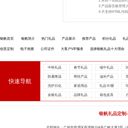
2.承担一切因您
3.产品留言板管
4.不支持HTML
银帆首页
银帆简介
热门礼品
产品展示
推荐产品
积分礼品
礼
创意定制
电子画册
公司证件
大客户VIP服务
选择银帆礼品十大理由
中秋礼品
春节礼品
端午礼品
防暑降温
帮扶产品
滋补产品
快速导航
洗护日化
家居用品
礼品卡/册
金银礼品
品牌礼品
箱包皮具
银帆礼品定制
总部地址：广州市荔湾区荔湾路104号广银大厦3层（自有物