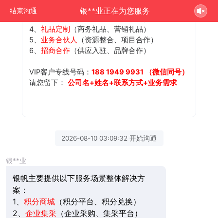
2、
企业集采
（企业采购、集采平台）
银**业正在为您服务
结束沟通
3、
员工福利
（节日礼品、内购平台）
4、
礼品定制
（商务礼品、营销礼品）
5、
业务合伙人
（资源整合、项目合作）
6、
招商合作
（供应入驻、品牌合作）
VIP客户专线号码：
188 1949 9931 （微信同号）
请您留下：
公司名+姓名+联系方式+业务需求
2026-08-10 03:09:32 开始沟通
银**业
银帆主要提供以下服务场景整体解决方
案：
1、
积分商城
（积分平台、积分兑换）
2、
企业集采
（企业采购、集采平台）