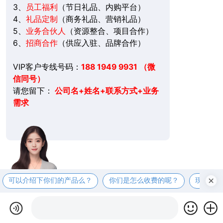
3、
员工福利
（节日礼品、内购平台）
4、
礼品定制
（商务礼品、营销礼品）
5、
业务合伙人
（资源整合、项目合作）
6、
招商合作
（供应入驻、品牌合作）
VIP客户专线号码：
188 1949 9931 （微
信同号）
请您留下：
公司名+姓名+联系方式+业务
需求
可以介绍下你们的产品么？
你们是怎么收费的呢？
现在有