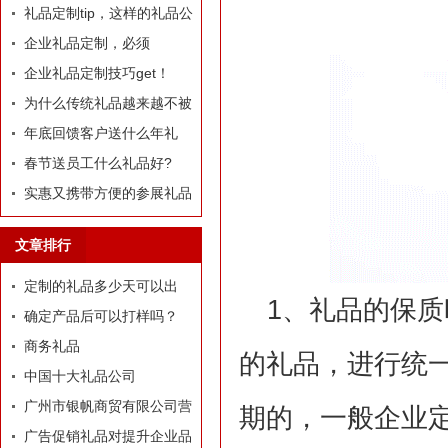
定制礼品？
礼品定制tip，这样的礼品公
司我才爱！
企业礼品定制，必须
有“里”、有“面”
企业礼品定制技巧get！
为什么传统礼品越来越不被
选择了
年底回馈客户送什么年礼
好?
春节送员工什么礼品好?
实惠又携带方便的参展礼品
有什么？
文章排行
定制的礼品多少天可以出
1、礼品的保
货？
确定产品后可以打样吗？
商务礼品
的礼品，进行统
中国十大礼品公司
广州市银帆商贸有限公司营
期的，一般企业
业执照
广告促销礼品对提升企业品