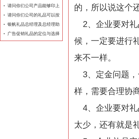
的，所以说这个
牌有着莫大的作用
请问你们公司产品能够印上
我们公司的LOGO和广告
请问你们公司的礼品可以按
2、企业要对
吗？
照我们的要求和构思专门设
银帆礼品总经理及总经理助
计订做吗？
理名片
广告促销礼品的定位与选择
候，一定要进行
来不一样。
3、定金问题，
样，需要合理协
4、企业要对
太少，还有就是