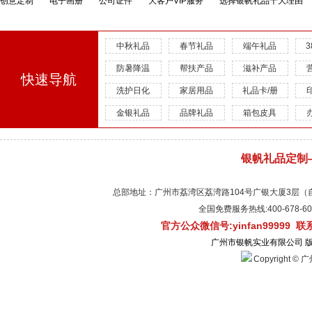
创意定制
电子画册
公司证件
大客户VIP服务
选择银帆礼品十大理由
中秋礼品
春节礼品
端午礼品
防暑降温
帮扶产品
滋补产品
快速导航
洗护日化
家居用品
礼品卡/册
金银礼品
品牌礼品
箱包皮具
银帆礼品定制
总部地址：广州市荔湾区荔湾路104号广银大厦3层（自有物
全国免费服务热线:400-678-
官方公众微信号:yinfan99999 
广州市银帆实业有限公司 
Copyright