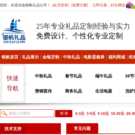
您好，欢迎光临银帆礼品公司！
[会员登录]
[免费注册]
立即注册，好礼赠送
25年专业礼品定制经验与实力
免费设计、个性化
专业定制
银帆首页
礼品展示
金银定制
中秋礼品
电影蛋糕券
福利商城
经
中秋礼品
春节礼品
端午礼品
38
快速
导航
营销宣传
商务礼品
生活电器
洗护
0-3元
3-5元
5-10元
10-20元
20-
议或电话咨询
常见问题
技术支持