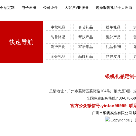
创意定制
电子画册
公司证件
大客户VIP服务
选择银帆礼品十大理由
中秋礼品
春节礼品
端午礼品
防暑降温
帮扶产品
滋补产品
快速导航
洗护日化
家居用品
礼品卡/册
金银礼品
品牌礼品
箱包皮具
银帆礼品定制
总部地址：广州市荔湾区荔湾路104号广银大厦3层（自有物
全国免费服务热线:400-678-
官方公众微信号:yinfan99999 
广州市银帆实业有限公司 
Copyright