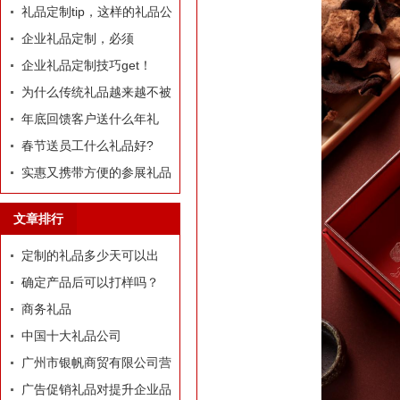
定制礼品？
礼品定制tip，这样的礼品公
司我才爱！
企业礼品定制，必须
有“里”、有“面”
企业礼品定制技巧get！
为什么传统礼品越来越不被
选择了
年底回馈客户送什么年礼
好?
春节送员工什么礼品好?
实惠又携带方便的参展礼品
有什么？
文章排行
定制的礼品多少天可以出
货？
确定产品后可以打样吗？
商务礼品
中国十大礼品公司
广州市银帆商贸有限公司营
业执照
广告促销礼品对提升企业品