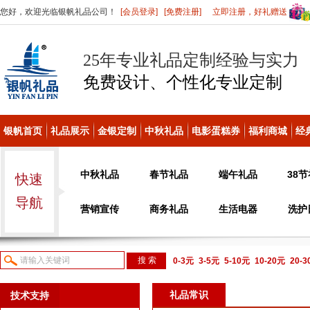
您好，欢迎光临银帆礼品公司！
[会员登录]
[免费注册]
立即注册，好礼赠送
25年专业礼品定制经验与实力
免费设计、个性化
专业定制
银帆首页
礼品展示
金银定制
中秋礼品
电影蛋糕券
福利商城
经
中秋礼品
春节礼品
端午礼品
38
快速
导航
营销宣传
商务礼品
生活电器
洗护
0-3元
3-5元
5-10元
10-20元
20-
议或电话咨询
礼品常识
技术支持