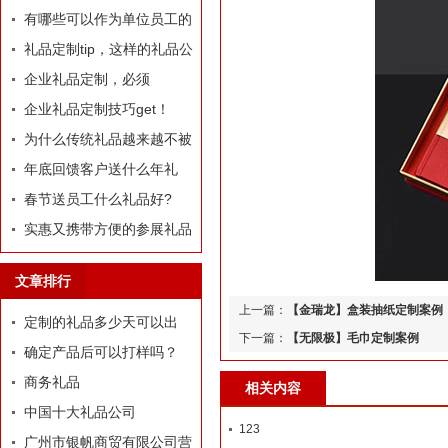
哪些推荐？
有哪些可以作为单位员工的
定制礼品？
礼品定制tip，这样的礼品公
司我才爱！
企业礼品定制，必须
有“里”、有“面”
企业礼品定制技巧get！
为什么传统礼品越来越不被
选择了
年底回馈客户送什么年礼
好?
春节送员工什么礼品好?
实惠又携带方便的参展礼品
有什么？
文章排行
上一篇：
【金瑞龙】盒装抽纸定制案例
定制的礼品多少天可以出
下一篇：
【无限极】毛巾定制案例
货？
确定产品后可以打样吗？
商务礼品
相关内容
中国十大礼品公司
123
广州市银帆商贸有限公司营