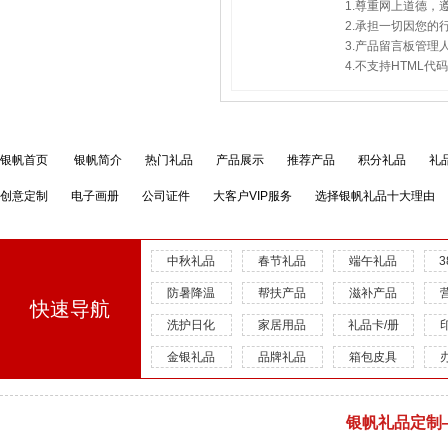
1.尊重网上道德
2.承担一切因您
3.产品留言板管
4.不支持HTML
银帆首页
银帆简介
热门礼品
产品展示
推荐产品
积分礼品
礼
创意定制
电子画册
公司证件
大客户VIP服务
选择银帆礼品十大理由
中秋礼品
春节礼品
端午礼品
防暑降温
帮扶产品
滋补产品
快速导航
洗护日化
家居用品
礼品卡/册
金银礼品
品牌礼品
箱包皮具
银帆礼品定制