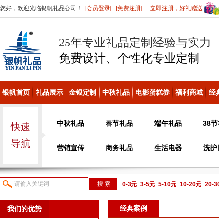
您好，欢迎光临银帆礼品公司！
[会员登录]
[免费注册]
立即注册，好礼赠送
25年专业礼品定制经验与实力
免费设计、个性化
专业定制
银帆首页
礼品展示
金银定制
中秋礼品
电影蛋糕券
福利商城
经
中秋礼品
春节礼品
端午礼品
38
快速
导航
营销宣传
商务礼品
生活电器
洗护
0-3元
3-5元
5-10元
10-20元
20-
议或电话咨询
经典案例
我们的优势