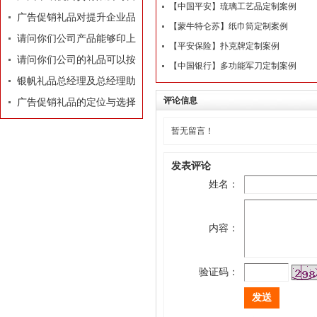
【中国平安】琉璃工艺品定制案例
业执照
广告促销礼品对提升企业品
【蒙牛特仑苏】纸巾筒定制案例
牌有着莫大的作用
请问你们公司产品能够印上
【平安保险】扑克牌定制案例
我们公司的LOGO和广告
请问你们公司的礼品可以按
【中国银行】多功能军刀定制案例
吗？
照我们的要求和构思专门设
银帆礼品总经理及总经理助
评论信息
计订做吗？
理名片
广告促销礼品的定位与选择
暂无留言！
发表评论
姓名：
内容：
验证码：