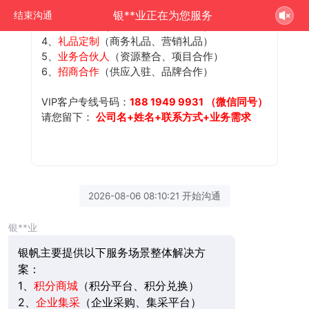
2、
企业集采
（企业采购、集采平台）
银**业正在为您服务
结束沟通
3、
员工福利
（节日礼品、内购平台）
4、
礼品定制
（商务礼品、营销礼品）
5、
业务合伙人
（资源整合、项目合作）
6、
招商合作
（供应入驻、品牌合作）
VIP客户专线号码：
188 1949 9931 （微信同号）
请您留下：
公司名+姓名+联系方式+业务需求
2026-08-06 08:10:21 开始沟通
银**业
银帆主要提供以下服务场景整体解决方
案：
1、
积分商城
（积分平台、积分兑换）
2、
企业集采
（企业采购、集采平台）