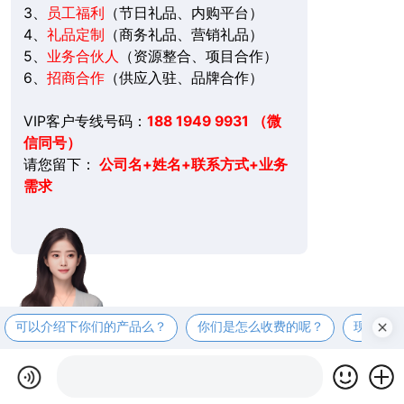
3、
员工福利
（节日礼品、内购平台）
4、
礼品定制
（商务礼品、营销礼品）
5、
业务合伙人
（资源整合、项目合作）
6、
招商合作
（供应入驻、品牌合作）
VIP客户专线号码：
188 1949 9931 （微
信同号）
请您留下：
公司名+姓名+联系方式+业务
需求
可以介绍下你们的产品么？
你们是怎么收费的呢？
现在有