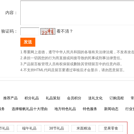
内容：
验证码：
看不清？
1.尊重网上道德，遵守中华人民共和国的各项有关法律法规，不发表攻
2.承担一切因您的行为而直接或间接导致的民事或刑事法律责任。
3.产品留言板管理人员有权保留或删除其管辖留言中的任意内容。
4.不支持HTML代码且留言要通过审核后才会显示，请勿恶意留言。
推荐产品
积分礼品
礼品策划
会员积分
送礼文化
订购流程
服务
选择银帆礼品十大理由
地方特色礼品
特色服务
新闻动态
行业
节礼品
端午礼品
38节礼品
米面粮油
坚果零食