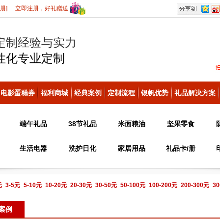
册]
立即注册，好礼赠送
定制经验与实力
性化
专业定制
电影蛋糕券
福利商城
经典案例
定制流程
银帆优势
礼品解决方案
端午礼品
38节礼品
米面粮油
坚果零食
生活电器
洗护日化
家居用品
礼品卡/册
元
3-5元
5-10元
10-20元
20-30元
30-50元
50-100元
100-200元
200-300元
30
电话咨询
案例