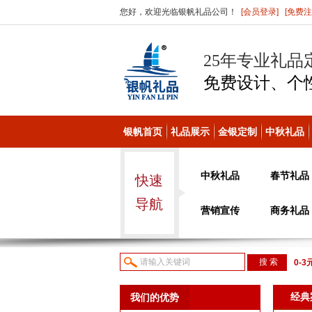
您好，欢迎光临银帆礼品公司！
[会员登录]
[免费注
25年专业礼品
免费设计、个
银帆首页
礼品展示
金银定制
中秋礼品
中秋礼品
春节礼品
快速
导航
营销宣传
商务礼品
0-3
议或
经典
我们的优势