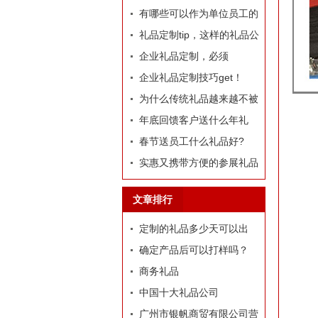
哪些推荐？
有哪些可以作为单位员工的
定制礼品？
礼品定制tip，这样的礼品公
司我才爱！
企业礼品定制，必须
有“里”、有“面”
企业礼品定制技巧get！
为什么传统礼品越来越不被
选择了
年底回馈客户送什么年礼
好?
春节送员工什么礼品好?
实惠又携带方便的参展礼品
有什么？
文章排行
定制的礼品多少天可以出
货？
确定产品后可以打样吗？
商务礼品
中国十大礼品公司
广州市银帆商贸有限公司营