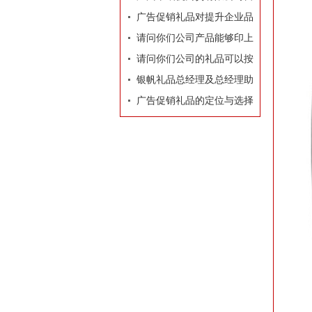
业执照
广告促销礼品对提升企业品
牌有着莫大的作用
请问你们公司产品能够印上
我们公司的LOGO和广告
请问你们公司的礼品可以按
吗？
照我们的要求和构思专门设
银帆礼品总经理及总经理助
计订做吗？
理名片
广告促销礼品的定位与选择