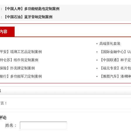
：
【中国人寿】多功能钥匙包定制案例
：
【中国石油】蓝牙音响定制案例
内容
高端茶礼套装
平安】琉璃工艺品定制案例
【国际金融中心】U
特仑苏】纸巾筒定制案例
【中国联通】杯子定
保险】扑克牌定制案例
【福元专卖】名片包
银行】多功能军刀定制案例
【雅图汽车】漆/椰
息
留言！
评论
姓名：