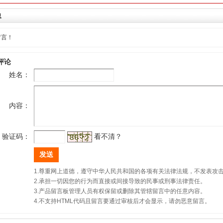
息
留言！
评论
姓名：
内容：
验证码：
看不清？
1.尊重网上道德，遵守中华人民共和国的各项有关法律法规，不发表攻
2.承担一切因您的行为而直接或间接导致的民事或刑事法律责任。
3.产品留言板管理人员有权保留或删除其管辖留言中的任意内容。
4.不支持HTML代码且留言要通过审核后才会显示，请勿恶意留言。