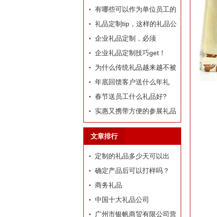
哪些推荐？
有哪些可以作为单位员工的
定制礼品？
礼品定制tip，这样的礼品公
司我才爱！
企业礼品定制，必须
有“里”、有“面”
企业礼品定制技巧get！
为什么传统礼品越来越不被
选择了
年底回馈客户送什么年礼
好?
春节送员工什么礼品好?
实惠又携带方便的参展礼品
有什么？
文章排行
定制的礼品多少天可以出
货？
确定产品后可以打样吗？
商务礼品
中国十大礼品公司
广州市银帆商贸有限公司营