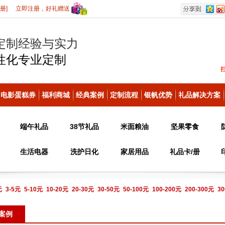
册]
立即注册，好礼赠送
定制经验与实力
性化
专业定制
电影蛋糕券
福利商城
经典案例
定制流程
银帆优势
礼品解决方案
端午礼品
38节礼品
米面粮油
坚果零食
生活电器
洗护日化
家居用品
礼品卡/册
元
3-5元
5-10元
10-20元
20-30元
30-50元
50-100元
100-200元
200-300元
30
电话咨询
案例