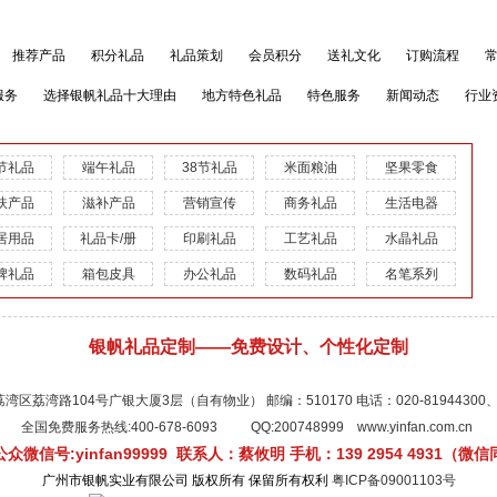
推荐产品
积分礼品
礼品策划
会员积分
送礼文化
订购流程
服务
选择银帆礼品十大理由
地方特色礼品
特色服务
新闻动态
行业
节礼品
端午礼品
38节礼品
米面粮油
坚果零食
扶产品
滋补产品
营销宣传
商务礼品
生活电器
居用品
礼品卡/册
印刷礼品
工艺礼品
水晶礼品
牌礼品
箱包皮具
办公礼品
数码礼品
名笔系列
银帆礼品定制——免费设计、个性化定制
区荔湾路104号广银大厦3层（自有物业） 邮编：510170 电话：020-
81944300
全国免费服务热线:400-678-6093 QQ:
200748999
www.yinfan.com.cn
众微信号:yinfan99999 联系人：蔡攸明 手机：139 2954 4931（微
广州市银帆实业有限公司 版权所有 保留所有权利
粤ICP备09001103号