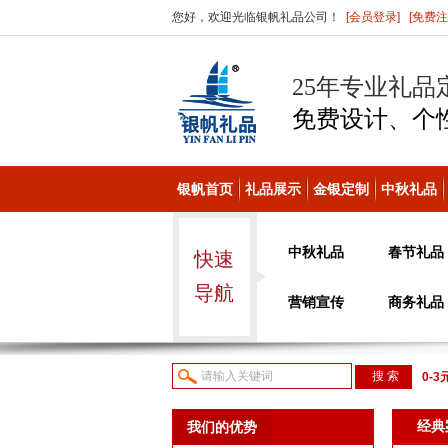
您好，欢迎光临银帆礼品公司！
[会员登录]
[免费注
25年专业礼品
免费设计、个
银帆首页
礼品展示
金银定制
中秋礼品
中秋礼品
春节礼品
快速
导航
营销宣传
商务礼品
0-3
议或
经典
我们的优势