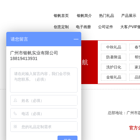
银帆首页
银帆简介
热门礼品
产品展示
创意定制
电子画册
公司证件
大客户VIP
请您留言
中秋礼品
春
广州市银帆实业有限公司
防暑降温
帮
18819413931
快速导航
洗护日化
家
金银礼品
品
总部地址：广州市荔湾
官方公