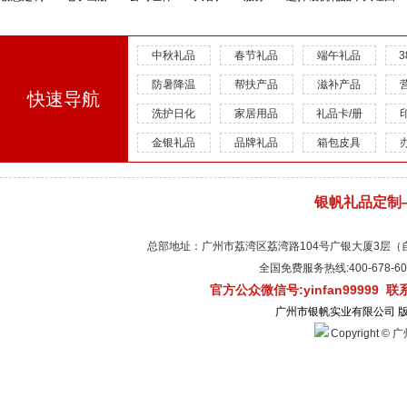
中秋礼品
春节礼品
端午礼品
防暑降温
帮扶产品
滋补产品
快速导航
洗护日化
家居用品
礼品卡/册
金银礼品
品牌礼品
箱包皮具
银帆礼品定制
总部地址：广州市荔湾区荔湾路104号广银大厦3层（自有物
全国免费服务热线:400-678-
官方公众微信号:yinfan99999 
广州市银帆实业有限公司 
Copyright