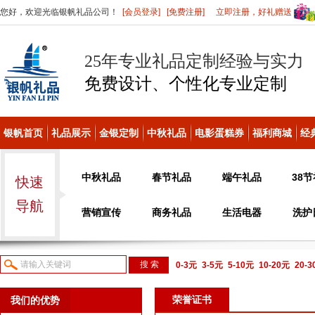
您好，欢迎光临银帆礼品公司！
[会员登录]
[免费注册]
立即注册，好礼赠送
25年专业礼品定制经验与实力
免费设计、个性化
专业定制
银帆首页
礼品展示
金银定制
中秋礼品
电影蛋糕券
福利商城
经
中秋礼品
春节礼品
端午礼品
38
快速
导航
营销宣传
商务礼品
生活电器
洗护
0-3元
3-5元
5-10元
10-20元
20-
议或电话咨询
荣誉证书
我们的优势