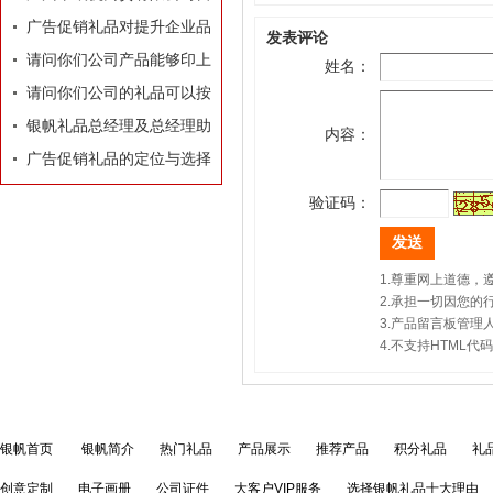
业执照
广告促销礼品对提升企业品
发表评论
牌有着莫大的作用
请问你们公司产品能够印上
姓名：
我们公司的LOGO和广告
请问你们公司的礼品可以按
吗？
照我们的要求和构思专门设
银帆礼品总经理及总经理助
内容：
计订做吗？
理名片
广告促销礼品的定位与选择
验证码：
1.尊重网上道德
2.承担一切因您
3.产品留言板管
4.不支持HTML
银帆首页
银帆简介
热门礼品
产品展示
推荐产品
积分礼品
礼
创意定制
电子画册
公司证件
大客户VIP服务
选择银帆礼品十大理由