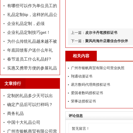
哪些推荐？
有哪些可以作为单位员工的
定制礼品？
礼品定制tip，这样的礼品公
司我才爱！
企业礼品定制，必须
有“里”、有“面”
企业礼品定制技巧get！
上一篇：
皮尔卡丹笔授权证书
为什么传统礼品越来越不被
下一篇：
聚风尚海外店最佳合作伙伴
选择了
年底回馈客户送什么年礼
相关内容
好?
春节送员工什么礼品好?
实惠又携带方便的参展礼品
广州市银帆商贸有限公司营业执照
翔通动漫证书
有什么？
文章排行
易方数码代理商授权证书
爱国者数码授权证书
定制的礼品多少天可以出
荣事达授权证书
货？
确定产品后可以打样吗？
商务礼品
评论信息
中国十大礼品公司
暂无留言！
广州市银帆商贸有限公司营