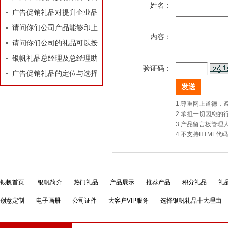
姓名：
业执照
广告促销礼品对提升企业品
牌有着莫大的作用
请问你们公司产品能够印上
内容：
我们公司的LOGO和广告
请问你们公司的礼品可以按
吗？
照我们的要求和构思专门设
银帆礼品总经理及总经理助
验证码：
计订做吗？
理名片
广告促销礼品的定位与选择
1.尊重网上道德
2.承担一切因您
3.产品留言板管
4.不支持HTML
银帆首页
银帆简介
热门礼品
产品展示
推荐产品
积分礼品
礼
创意定制
电子画册
公司证件
大客户VIP服务
选择银帆礼品十大理由