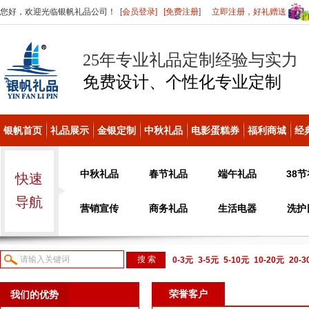
您好，欢迎光临银帆礼品公司！
[会员登录]
[免费注册]
立即注册，好礼赠送
25年专业礼品定制经验与实力
免费设计、个性化
专业定制
银帆首页
礼品展示
金银定制
中秋礼品
电影蛋糕券
福利商城
经
中秋礼品
春节礼品
端午礼品
38
快速
导航
营销宣传
商务礼品
生活电器
洗护
0-3元
3-5元
5-10元
10-20元
20-
议或电话咨询
荣誉客户
我们的优势