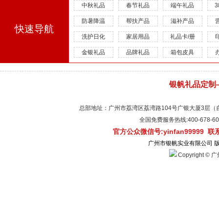
中秋礼品
春节礼品
端午礼品
防暑降温
帮扶产品
滋补产品
快速导航
洗护日化
家居用品
礼品卡/册
金银礼品
品牌礼品
箱包皮具
银帆礼品定制
总部地址：广州市荔湾区荔湾路104号广银大厦3层（自有物
全国免费服务热线:400-678-
官方公众微信号:yinfan99999 
广州市银帆实业有限公司 
Copyright