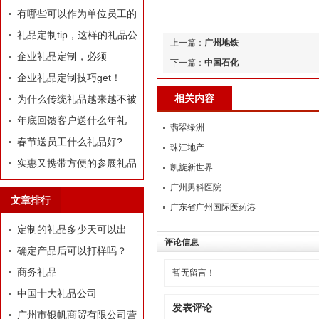
哪些推荐？
有哪些可以作为单位员工的
定制礼品？
礼品定制tip，这样的礼品公
上一篇：
广州地铁
司我才爱！
企业礼品定制，必须
下一篇：
中国石化
有“里”、有“面”
企业礼品定制技巧get！
相关内容
为什么传统礼品越来越不被
选择了
年底回馈客户送什么年礼
翡翠绿洲
好?
春节送员工什么礼品好?
珠江地产
实惠又携带方便的参展礼品
凯旋新世界
有什么？
广州男科医院
文章排行
广东省广州国际医药港
定制的礼品多少天可以出
评论信息
货？
确定产品后可以打样吗？
商务礼品
暂无留言！
中国十大礼品公司
发表评论
广州市银帆商贸有限公司营