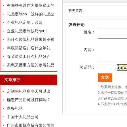
哪些推荐？
有哪些可以作为单位员工的
暂无留言！
定制礼品？
礼品定制tip，这样的礼品公
司我才爱！
企业礼品定制，必须
发表评论
有“里”、有“面”
企业礼品定制技巧get！
姓名：
为什么传统礼品越来越不被
选择了
年底回馈客户送什么年礼
内容：
好?
春节送员工什么礼品好?
实惠又携带方便的参展礼品
验证码：
有什么？
文章排行
1.尊重网上道德
定制的礼品多少天可以出
2.承担一切因您
3.产品留言板管
货？
确定产品后可以打样吗？
4.不支持HTML
商务礼品
中国十大礼品公司
广州市银帆商贸有限公司营