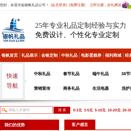
您好，欢迎光临银帆礼品公司！
[会员登录]
[免费注册]
立即注册，好礼赠送
25年专业礼品定制经验与实力
免费设计、个性化
专业定制
银帆首页
礼品展示
金银定制
中秋礼品
电影蛋糕券
福利商城
经
中秋礼品
春节礼品
端午礼品
38
快速
导航
营销宣传
商务礼品
生活电器
洗护
0-3元
3-5元
5-10元
10-20元
20-
议或电话咨询
客户感言
我们的优势