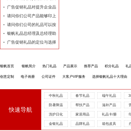
业执照
广告促销礼品对提升企业品
牌有着莫大的作用
请问你们公司产品能够印上
我们公司的LOGO和广告
请问你们公司的礼品可以按
吗？
照我们的要求和构思专门设
银帆礼品总经理及总经理助
计订做吗？
理名片
广告促销礼品的定位与选择
银帆首页
银帆简介
热门礼品
产品展示
推荐产品
积分礼品
礼
创意定制
电子画册
公司证件
大客户VIP服务
选择银帆礼品十大理由
中秋礼品
春节礼品
端午礼品
防暑降温
帮扶产品
滋补产品
快速导航
洗护日化
家居用品
礼品卡/册
金银礼品
品牌礼品
箱包皮具